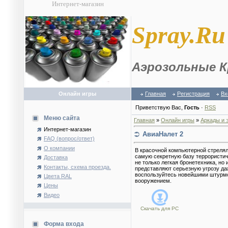
Интернет-магазин
S
pray.Ru
Аэрозольные К
Онлайн игры
Главная
Регистрация
Вх
Приветствую Вас
,
Гость
·
RSS
Меню сайта
Главная
»
Онлайн игры
»
Аркады и 
Интернет-магазин
АвиаНалет 2
FAQ (вопрос/ответ)
О компании
В красочной компьютерной стрелял
самую секретную базу террористиче
Доставка
не только легкая бронетехника, но
Контакты, схема проезда.
представляют серьезную угрозу даж
воспользуйтесь новейшими штурм
Цвета RAL
вооружением.
Цены
Видео
Скачать для
PC
Форма входа