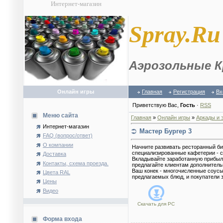
Интернет-магазин
S
pray.Ru
Аэрозольные К
Онлайн игры
Главная
Регистрация
Вх
Приветствую Вас
,
Гость
·
RSS
Меню сайта
Главная
»
Онлайн игры
»
Аркады и 
Интернет-магазин
Мастер Бургер 3
FAQ (вопрос/ответ)
О компании
Начните развивать ресторанный би
специализированные кафетерии - с
Доставка
Вкладывайте заработанную прибыл
Контакты, схема проезда.
предлагайте клиентам дополнитель
Ваш конек - многочисленные соусы
Цвета RAL
предлагаемых блюд, и покупатели з
Цены
Видео
Скачать для
PC
Форма входа