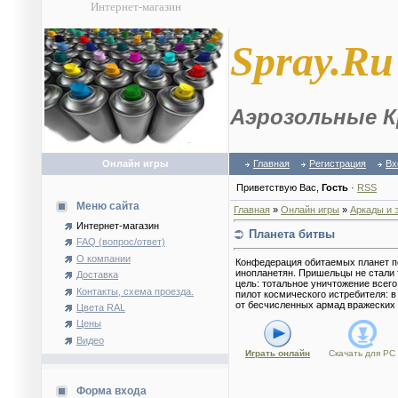
Интернет-магазин
S
pray.Ru
Аэрозольные К
Онлайн игры
Главная
Регистрация
Вх
Приветствую Вас
,
Гость
·
RSS
Меню сайта
Главная
»
Онлайн игры
»
Аркады и 
Интернет-магазин
Планета битвы
FAQ (вопрос/ответ)
О компании
Конфедерация обитаемых планет п
инопланетян. Пришельцы не стали т
Доставка
цель: тотальное уничтожение всег
Контакты, схема проезда.
пилот космического истребителя: 
от бесчисленных армад вражеских 
Цвета RAL
Цены
Видео
Играть онлайн
Скачать для
PC
Форма входа