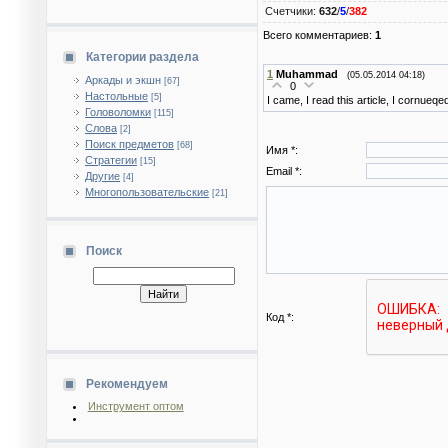
Счетчики
:
632
/
5
/
382
Всего комментариев
:
1
Категории раздела
1
Muhammad
(05.05.2014 04:18)
Аркады и экшн
[67]
0
Настольные
[5]
I came, I read this article, I cornueqe
Головоломки
[115]
Слова
[2]
Поиск предметов
[68]
Имя *:
Стратегии
[15]
Email *:
Другие
[4]
Многопользовательские
[21]
Поиск
Код *:
Рекомендуем
Инструмент оптом