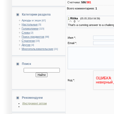
Счетчики
:
586
/
381
Всего комментариев
:
1
Категории раздела
1
Ritika
(05.05.2014 04:59)
Аркады и экшн
[67]
0
Настольные
[5]
That's a cunning answer to a chailen
Головоломки
[115]
Слова
[2]
Поиск предметов
[68]
Имя *:
Стратегии
[15]
Email *:
Другие
[4]
Многопользовательские
[21]
Поиск
Код *:
Рекомендуем
Инструмент оптом