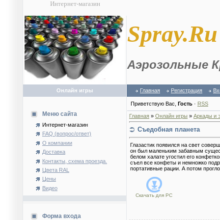
Интернет-магазин
S
pray.Ru
Аэрозольные К
Онлайн игры
Главная
Регистрация
Вх
Приветствую Вас
,
Гость
·
RSS
Меню сайта
Главная
»
Онлайн игры
»
Аркады и 
Интернет-магазин
Съедобная планета
FAQ (вопрос/ответ)
О компании
Глазастик появился на свет совер
он был маленьким забавным сущес
Доставка
белом халате угостил его конфетко
Контакты, схема проезда.
съел все конфеты и немножко подр
портативные рации. А потом прогл
Цвета RAL
Цены
Видео
Скачать для
PC
Форма входа