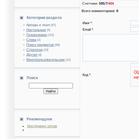
Счетчики
:
595
/
7
/
404
Всего комментариев
:
0
Категории раздела
Имя *:
Аркады и экшн
[67]
Email *:
Настольные
[5]
Головоломки
[115]
Слова
[2]
Поиск предметов
[68]
Стратегии
[15]
Другие
[4]
Многопользовательские
[21]
Код *:
Поиск
Рекомендуем
Инструмент оптом