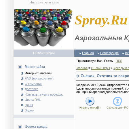
Интернет-магазин
S
pray.Ru
Аэрозольные К
Онлайн игры
Главная
Регистрация
Вх
Приветствую Вас
,
Гость
·
RSS
Меню сайта
Главная
»
Онлайн игры
»
Аркады и 
Интернет-магазин
Снежок. Охотник за сокр
FAQ (вопрос/ответ)
О компании
Медвежонок Снежок отправляется н
Цель миссии осталась прежней: со
Доставка
обширный арсенал дополнительного
Контакты, схема проезда.
Цвета RAL
Цены
Играть онлайн
Скачать для
PC
Видео
Форма входа