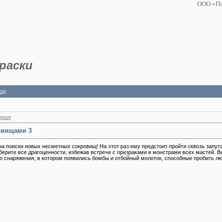
ООО «Па
раски
од
экшн
овищами 3
а поиски новых несметных сокровищ! На этот раз ему предстоит пройти сквозь запут
берите все драгоценности, избежав встречи с призраками и монстрами всех мастей. 
 снаряжения, в котором появились бомбы и отбойный молоток, способные пробить л