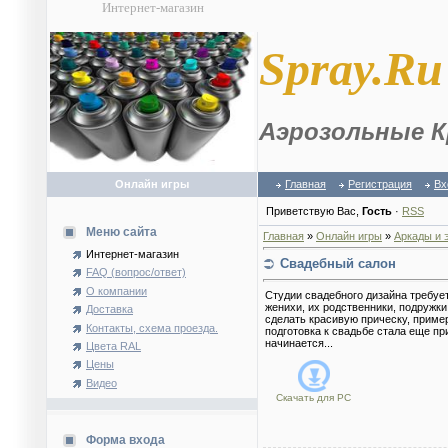
Интернет-магазин
S
pray.Ru
Аэрозольные К
Онлайн игры
Главная
Регистрация
Вх
Приветствую Вас
,
Гость
·
RSS
Меню сайта
Главная
»
Онлайн игры
»
Аркады и 
Интернет-магазин
Свадебный салон
FAQ (вопрос/ответ)
О компании
Студии свадебного дизайна требуе
женихи, их родственники, подружк
Доставка
сделать красивую прическу, приме
Контакты, схема проезда.
подготовка к свадьбе стала еще пр
начинается...
Цвета RAL
Цены
Видео
Скачать для
PC
Форма входа