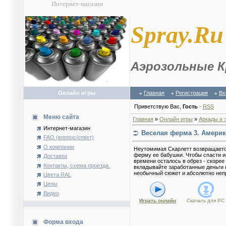
Интернет-магазин
S
pray.Ru
Аэрозольные К
Онлайн игры
Главная
Регистрация
Вх
Приветствую Вас
,
Гость
·
RSS
Меню сайта
Главная
»
Онлайн игры
»
Аркады и 
Интернет-магазин
Веселая ферма 3. Америк
FAQ (вопрос/ответ)
О компании
Неутомимая Скарлетт возвращается
ферму ее бабушки. Чтобы спасти и
Доставка
времени осталось в обрез - скорее
Контакты, схема проезда.
вкладывайте заработанные деньги в
необычный сюжет и абсолютно неп
Цвета RAL
Цены
Видео
Играть онлайн
Скачать для
PC
Форма входа