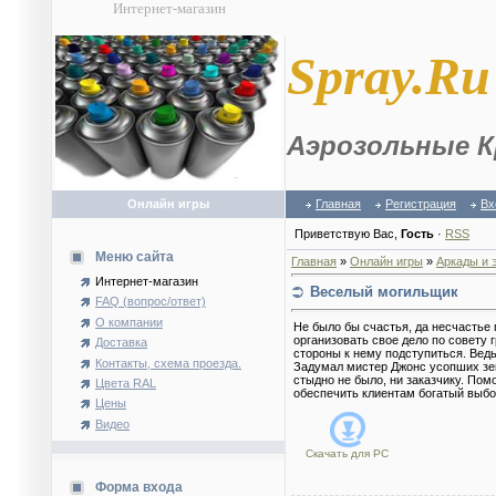
Интернет-магазин
S
pray.Ru
Аэрозольные К
Онлайн игры
Главная
Регистрация
Вх
Приветствую Вас
,
Гость
·
RSS
Меню сайта
Главная
»
Онлайн игры
»
Аркады и 
Интернет-магазин
Веселый могильщик
FAQ (вопрос/ответ)
О компании
Не было бы счастья, да несчастье
организовать свое дело по совету г
Доставка
стороны к нему подступиться. Вед
Контакты, схема проезда.
Задумал мистер Джонс усопших зе
стыдно не было, ни заказчику. Пом
Цвета RAL
обеспечить клиентам богатый выбо
Цены
Видео
Скачать для
PC
Форма входа