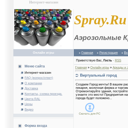
Интернет-магазин
S
pray.Ru
Аэрозольные К
Онлайн игры
Главная
Регистрация
Вх
Приветствую Вас
,
Гость
·
RSS
Меню сайта
Главная
»
Онлайн игры
»
Аркады и 
Интернет-магазин
Виртуальный город
FAQ (вопрос/ответ)
О компании
Создаем Город мечты! В вашем рас
пекарня, молочная ферма и торговы
Доставка
Отремонтируйте здания, постройте 
Контакты, схема проезда.
узнаете это место! Предприятия на
города будет положено...
Цвета RAL
Цены
Видео
Скачать для
PC
Форма входа