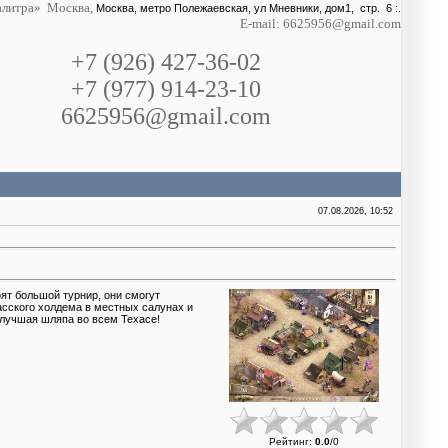
литра» Москва,
Москва, метро Полежаевская, ул Мневники, дом1, стр. 6 :.
E-mail: 6625956@gmail.com
+7 (926) 427-36-02
+7 (977) 914-23-10
6625956@gmail.com
07.08.2026, 10:52
оят большой турнир, они смогут
хасского холдема в местных салунах и
 лучшая шляпа во всем Техасе!
Рейтинг
:
0.0
/
0