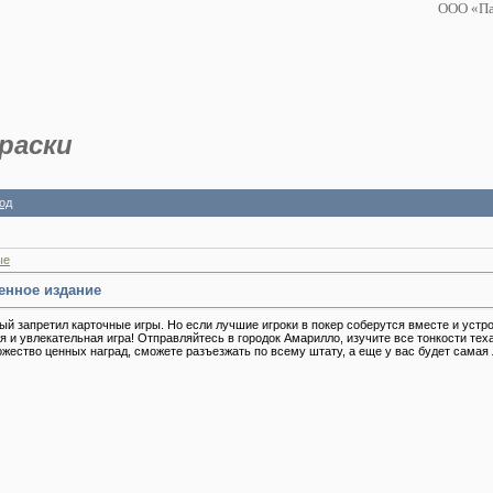
ООО «Па
раски
од
ые
енное издание
рый запретил карточные игры. Но если лучшие игроки в покер соберутся вместе и устр
ная и увлекательная игра! Отправляйтесь в городок Амарилло, изучите все тонкости те
ожество ценных наград, сможете разъезжать по всему штату, а еще у вас будет самая