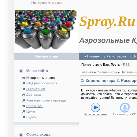
Интернет-магазин
S
pray.Ru
Аэрозольные К
Онлайн игры
Главная
Регистрация
Вх
Приветствую Вас
,
Гость
·
RSS
Меню сайта
Главная
»
Онлайн игры
»
Настольн
Интернет-магазин
Король покера 2. Расшир
FAQ (вопрос/ответ)
О компании
В Техасе - новый губернатор, кото
доказать, что покер - это интерес
Доставка
выиграйте турнир! Вы получите мн
Контакты, схема проезда.
Цвета RAL
Цены
Играть онлайн
Скачать для
PC
Видео
Форма входа