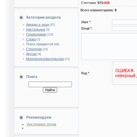
Счетчики
:
571
/
428
Всего комментариев
:
0
Категории раздела
Имя *:
Аркады и экшн
[67]
Email *:
Настольные
[5]
Головоломки
[115]
Слова
[2]
Поиск предметов
[68]
Стратегии
[15]
Другие
[4]
Многопользовательские
[21]
Код *:
Поиск
Рекомендуем
Инструмент оптом