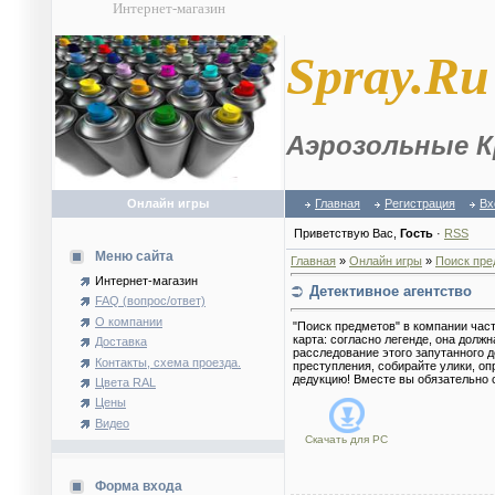
Интернет-магазин
S
pray.Ru
Аэрозольные К
Онлайн игры
Главная
Регистрация
Вх
Приветствую Вас
,
Гость
·
RSS
Меню сайта
Главная
»
Онлайн игры
»
Поиск пре
Интернет-магазин
Детективное агентство
FAQ (вопрос/ответ)
О компании
"Поиск предметов" в компании час
карта: согласно легенде, она долж
Доставка
расследование этого запутанного 
Контакты, схема проезда.
преступления, собирайте улики, о
дедукцию! Вместе вы обязательно с
Цвета RAL
Цены
Видео
Скачать для
PC
Форма входа