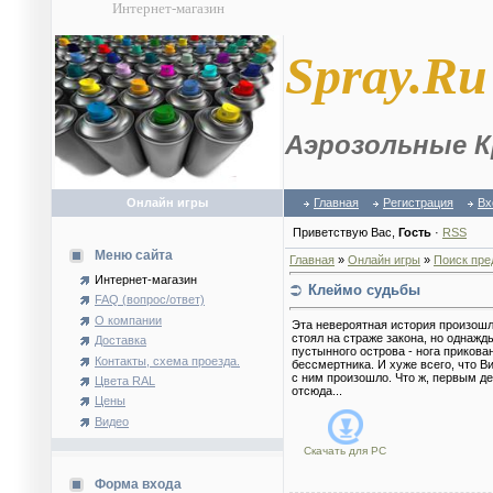
Интернет-магазин
S
pray.Ru
Аэрозольные К
Онлайн игры
Главная
Регистрация
Вх
Приветствую Вас
,
Гость
·
RSS
Меню сайта
Главная
»
Онлайн игры
»
Поиск пре
Интернет-магазин
Клеймо судьбы
FAQ (вопрос/ответ)
О компании
Эта невероятная история произошл
стоял на страже закона, но однажд
Доставка
пустынного острова - нога прикова
Контакты, схема проезда.
бессмертника. И хуже всего, что Ви
с ним произошло. Что ж, первым д
Цвета RAL
отсюда...
Цены
Видео
Скачать для
PC
Форма входа