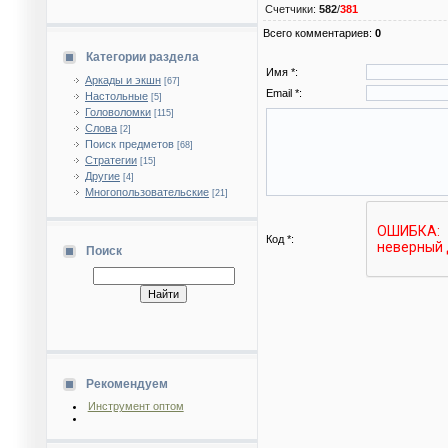
Счетчики
:
582
/
381
Всего комментариев
:
0
Категории раздела
Имя *:
Аркады и экшн
[67]
Email *:
Настольные
[5]
Головоломки
[115]
Слова
[2]
Поиск предметов
[68]
Стратегии
[15]
Другие
[4]
Многопользовательские
[21]
Код *:
Поиск
Рекомендуем
Инструмент оптом