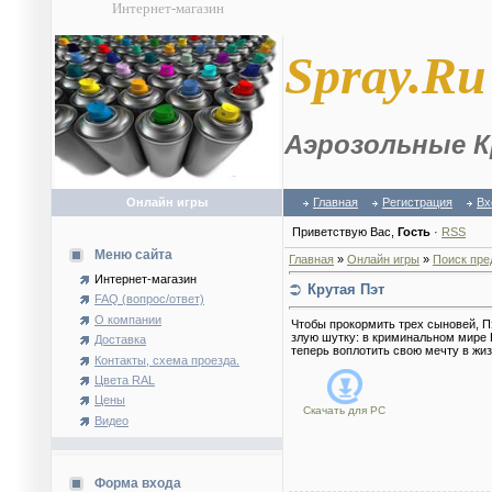
Интернет-магазин
S
pray.Ru
Аэрозольные К
Онлайн игры
Главная
Регистрация
Вх
Приветствую Вас
,
Гость
·
RSS
Меню сайта
Главная
»
Онлайн игры
»
Поиск пре
Интернет-магазин
Крутая Пэт
FAQ (вопрос/ответ)
О компании
Чтобы прокормить трех сыновей, П
злую шутку: в криминальном мире 
Доставка
теперь воплотить свою мечту в жиз
Контакты, схема проезда.
Цвета RAL
Цены
Скачать для
PC
Видео
Форма входа