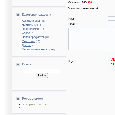
Счетчики
:
580
/
360
Всего комментариев
:
0
Категории раздела
Имя *:
Аркады и экшн
[67]
Email *:
Настольные
[5]
Головоломки
[115]
Слова
[2]
Поиск предметов
[68]
Стратегии
[15]
Другие
[4]
Многопользовательские
[21]
Код *:
Поиск
Рекомендуем
Инструмент оптом