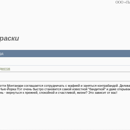
ООО «Па
раски
од
дметов
этти Монтанари соглашается сотрудничать с мафией и заняться контрабандой. Делова
Нью-Йорка Пэт очень быстро становится самой известной "бандиткой" и даже открывае
нь - вернуться к прежней, спокойной и счастливой, жизни? Это зависит от вас!