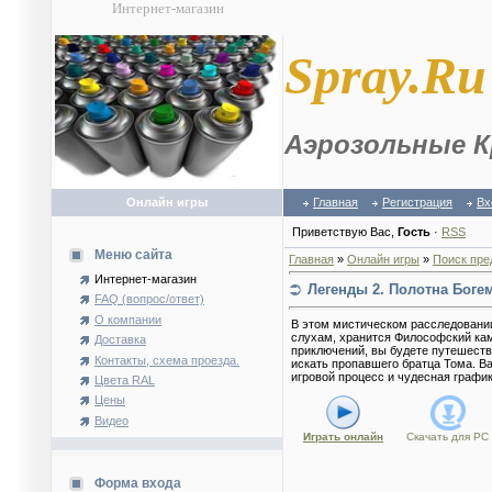
Интернет-магазин
S
pray.Ru
Аэрозольные К
Онлайн игры
Главная
Регистрация
Вх
Приветствую Вас
,
Гость
·
RSS
Меню сайта
Главная
»
Онлайн игры
»
Поиск пре
Интернет-магазин
Легенды 2. Полотна Боге
FAQ (вопрос/ответ)
О компании
В этом мистическом расследовании 
слухам, хранится Философский кам
Доставка
приключений, вы будете путешест
Контакты, схема проезда.
искать пропавшего братца Тома. В
игровой процесс и чудесная график
Цвета RAL
Цены
Видео
Играть онлайн
Скачать для
PC
Форма входа