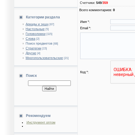
Счетчики
:
549
/
359
Всего комментариев
:
0
Категории раздела
Имя *:
Аркады и экшн
[67]
Email *:
Настольные
[5]
Головоломки
[115]
Слова
[2]
Поиск предметов
[68]
Стратегии
[15]
Другие
[4]
Многопользовательские
[21]
Код *:
Поиск
Рекомендуем
Инструмент оптом