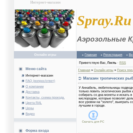
Интернет-магазин
S
pray.Ru
Аэрозольные К
Онлайн игры
Главная
Регистрация
Вх
Приветствую Вас
,
Гость
·
RSS
Меню сайта
Главная
»
Онлайн игры
»
Поиск пре
Интернет-магазин
Магазин тропических рыб
FAQ (вопрос/ответ)
О компании
У Аннабель, любительницы подводны
только ловить экзотических рыбок 
Доставка
собирать со дна монеты и искать 
Контакты, схема проезда.
кислородом, которые позволят дол
все уровни на "золото", выиграть 
Цвета RAL
лучшим в городе.
Цены
Видео
Скачать для
PC
Форма входа