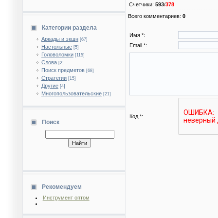
Счетчики
:
593
/
378
Всего комментариев
:
0
Категории раздела
Имя *:
Аркады и экшн
[67]
Email *:
Настольные
[5]
Головоломки
[115]
Слова
[2]
Поиск предметов
[68]
Стратегии
[15]
Другие
[4]
Многопользовательские
[21]
Код *:
Поиск
Рекомендуем
Инструмент оптом