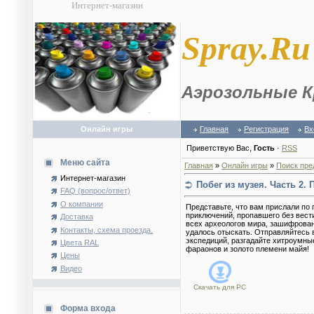
Интернет-магазин
S
pray.Ru
Аэрозольные К
Онлайн игры
Главная
Регистрация
Вх
Приветствую Вас
,
Гость
·
RSS
Меню сайта
Главная
»
Онлайн игры
»
Поиск пре
Интернет-магазин
Побег из музея. Часть 2
FAQ (вопрос/ответ)
О компании
Представьте, что вам прислали по 
приключений, пропавшего без вест
Доставка
всех археологов мира, зашифрован
Контакты, схема проезда.
удалось отыскать. Отправляйтесь 
экспедиций, разгадайте хитроумны
Цвета RAL
фараонов и золото племени майя!
Цены
Видео
Скачать для
PC
Форма входа