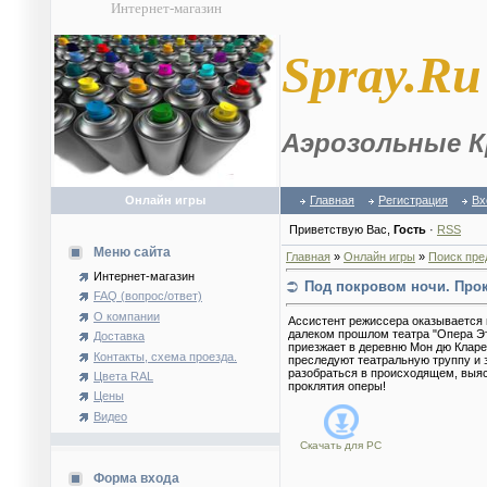
Интернет-магазин
S
pray.Ru
Аэрозольные К
Онлайн игры
Главная
Регистрация
Вх
Приветствую Вас
,
Гость
·
RSS
Меню сайта
Главная
»
Онлайн игры
»
Поиск пре
Интернет-магазин
Под покровом ночи. Про
FAQ (вопрос/ответ)
О компании
Ассистент режиссера оказывается 
далеком прошлом театра "Опера Эт
Доставка
приезжает в деревню Мон дю Кларе
Контакты, схема проезда.
преследуют театральную труппу и з
разобраться в происходящем, выясн
Цвета RAL
проклятия оперы!
Цены
Видео
Скачать для
PC
Форма входа