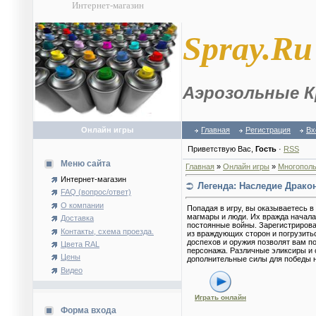
Интернет-магазин
S
pray.Ru
Аэрозольные К
Онлайн игры
Главная
Регистрация
Вх
Приветствую Вас
,
Гость
·
RSS
Меню сайта
Главная
»
Онлайн игры
»
Многополь
Интернет-магазин
Легенда: Наследие Драко
FAQ (вопрос/ответ)
О компании
Попадая в игру, вы оказываетесь в
магмары и люди. Их вражда начала
Доставка
постоянные войны. Зарегистрирова
Контакты, схема проезда.
из враждующих сторон и погрузить
доспехов и оружия позволят вам п
Цвета RAL
персонажа. Различные эликсиры и 
Цены
дополнительные силы для победы н
Видео
Играть онлайн
Форма входа