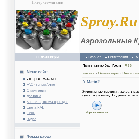
Интернет-магазин
S
pray.Ru
Аэрозольные К
Онлайн игры
Главная
Регистрация
Вх
Приветствую Вас
,
Гость
·
RSS
Меню сайта
Главная
»
Онлайн игры
»
Многополь
Интернет-магазин
Metin2
FAQ (вопрос/ответ)
О компании
Живописные деревни и захватывающ
суматоху и войну. Поднимите свой 
Доставка
Контакты, схема проезда.
Цвета RAL
Играть онлайн
Цены
Видео
Форма входа