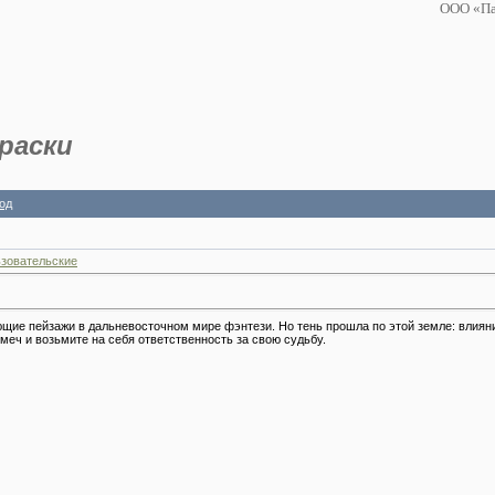
ООО «Па
раски
од
зовательские
ие пейзажи в дальневосточном мире фэнтези. Но тень прошла по этой земле: влиян
меч и возьмите на себя ответственность за свою судьбу.