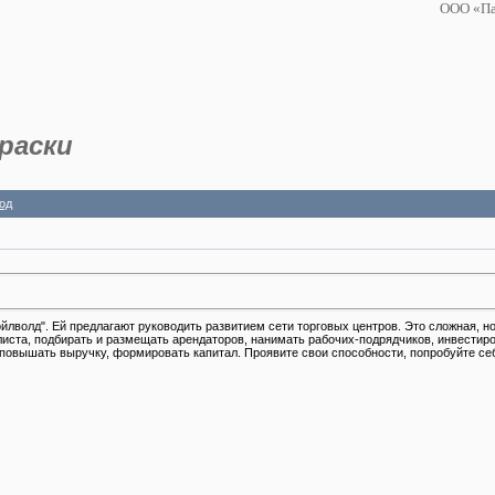
ООО «Па
раски
од
йлволд". Ей предлагают руководить развитием сети торговых центров. Это сложная, н
 листа, подбирать и размещать арендаторов, нанимать рабочих-подрядчиков, инвестир
 повышать выручку, формировать капитал. Проявите свои способности, попробуйте себ