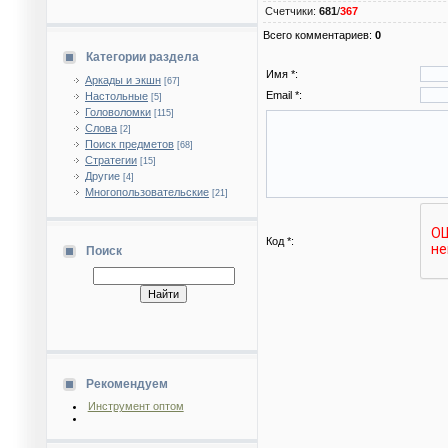
Счетчики
:
681
/
367
Всего комментариев
:
0
Категории раздела
Имя *:
Аркады и экшн
[67]
Email *:
Настольные
[5]
Головоломки
[115]
Слова
[2]
Поиск предметов
[68]
Стратегии
[15]
Другие
[4]
Многопользовательские
[21]
Код *:
Поиск
Рекомендуем
Инструмент оптом