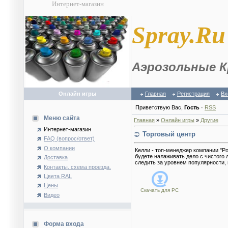
Интернет-магазин
S
pray.Ru
Аэрозольные К
Онлайн игры
Главная
Регистрация
Вх
Приветствую Вас
,
Гость
·
RSS
Меню сайта
Главная
»
Онлайн игры
»
Другие
Интернет-магазин
Торговый центр
FAQ (вопрос/ответ)
О компании
Келли - топ-менеджер компании "Ро
будете налаживать дело с чистого
Доставка
следить за уровнем популярности,
Контакты, схема проезда.
Цвета RAL
Цены
Скачать для
PC
Видео
Форма входа