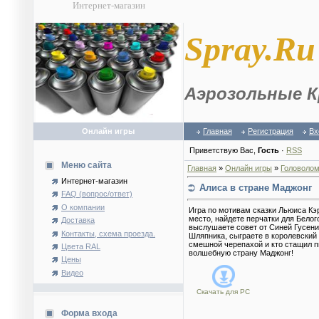
Интернет-магазин
S
pray.Ru
Аэрозольные К
Онлайн игры
Главная
Регистрация
Вх
Приветствую Вас
,
Гость
·
RSS
Меню сайта
Главная
»
Онлайн игры
»
Головолом
Интернет-магазин
Алиса в стране Маджонг
FAQ (вопрос/ответ)
О компании
Игра по мотивам сказки Льюиса Кэ
место, найдете перчатки для Белог
Доставка
выслушаете совет от Синей Гусени
Контакты, схема проезда.
Шляпника, сыграете в королевский 
смешной черепахой и кто стащил п
Цвета RAL
волшебную страну Маджонг!
Цены
Видео
Скачать для
PC
Форма входа