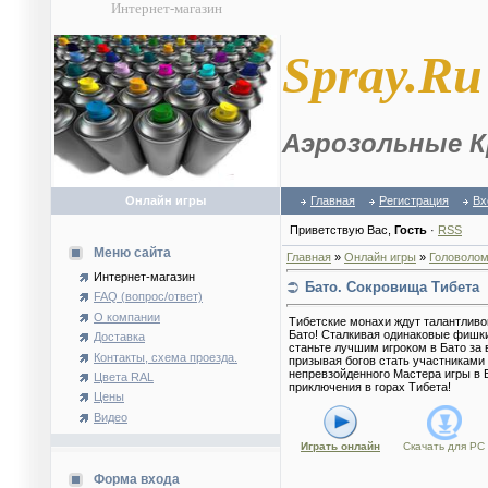
Интернет-магазин
S
pray.Ru
Аэрозольные К
Онлайн игры
Главная
Регистрация
Вх
Приветствую Вас
,
Гость
·
RSS
Меню сайта
Главная
»
Онлайн игры
»
Головолом
Интернет-магазин
Бато. Сокровища Тибета
FAQ (вопрос/ответ)
О компании
Тибетские монахи ждут талантливо
Бато! Сталкивая одинаковые фишки 
Доставка
станьте лучшим игроком в Бато за 
Контакты, схема проезда.
призывая богов стать участниками
непревзойденного Мастера игры в
Цвета RAL
приключения в горах Тибета!
Цены
Видео
Играть онлайн
Скачать для
PC
Форма входа