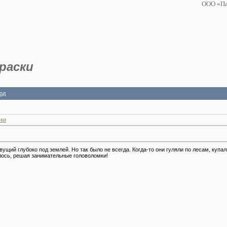
ООО «Па
раски
од
ки
щий глубоко под землей. Но так было не всегда. Когда-то они гуляли по лесам, купали
илось, решая занимательные головоломки!