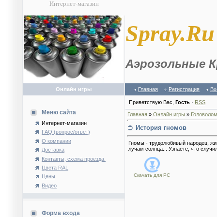
Интернет-магазин
S
pray.Ru
Аэрозольные К
Онлайн игры
Главная
Регистрация
Вх
Приветствую Вас
,
Гость
·
RSS
Меню сайта
Главная
»
Онлайн игры
»
Головолом
Интернет-магазин
История гномов
FAQ (вопрос/ответ)
О компании
Гномы - трудолюбивый народец, живу
лучам солнца... Узнаете, что случ
Доставка
Контакты, схема проезда.
Цвета RAL
Скачать для
PC
Цены
Видео
Форма входа