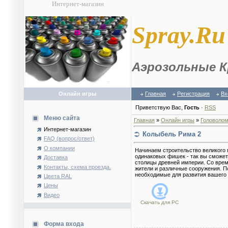
Интернет-магазин
S
pray.Ru
Аэрозольные К
Онлайн игры
Главная
Регистрация
Вх
Приветствую Вас
,
Гость
·
RSS
Меню сайта
Главная
»
Онлайн игры
»
Головолом
Интернет-магазин
Колыбель Рима 2
FAQ (вопрос/ответ)
О компании
Начинаем строительство великого 
одинаковых фишек - так вы сможет
Доставка
столицы древней империи. Со врем
Контакты, схема проезда.
жители и различные сооружения. П
необходимые для развития вашего д
Цвета RAL
Цены
Видео
Скачать для
PC
Форма входа