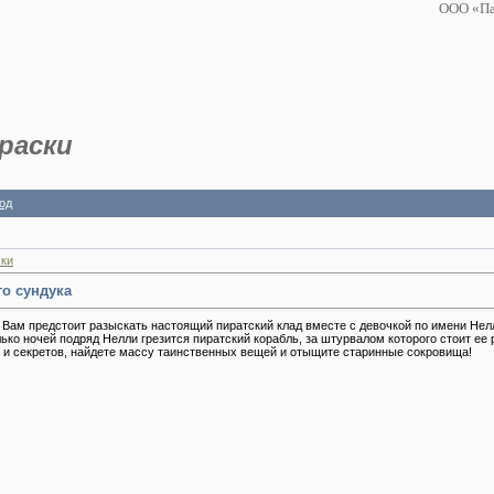
ООО «Па
раски
од
ки
го сундука
". Вам предстоит разыскать настоящий пиратский клад вместе с девочкой по имени Не
ько ночей подряд Нелли грезится пиратский корабль, за штурвалом которого стоит ее
 и секретов, найдете массу таинственных вещей и отыщите старинные сокровища!