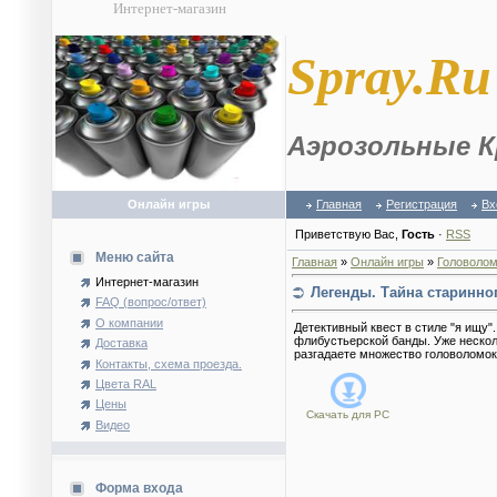
Интернет-магазин
S
pray.Ru
Аэрозольные К
Онлайн игры
Главная
Регистрация
Вх
Приветствую Вас
,
Гость
·
RSS
Меню сайта
Главная
»
Онлайн игры
»
Головолом
Интернет-магазин
Легенды. Тайна старинно
FAQ (вопрос/ответ)
О компании
Детективный квест в стиле "я ищу
флибустьерской банды. Уже нескол
Доставка
разгадаете множество головоломок
Контакты, схема проезда.
Цвета RAL
Цены
Скачать для
PC
Видео
Форма входа