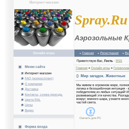
Интернет-магазин
S
pray.Ru
Аэрозольные К
Онлайн игры
Главная
Регистрация
Вх
Приветствую Вас
,
Гость
·
RSS
Меню сайта
Главная
»
Онлайн игры
»
Головолом
Интернет-магазин
Мир загадок. Животные
FAQ (вопрос/ответ)
О компании
Мы живем в огромном мире, полном
логика и безошибочная интуиция - 
Доставка
победителем из любых ситуаций! И
Контакты, схема проезда.
развивающий эти качества. Разгад
вокруг земного шара, узнаете мно
Цвета RAL
частей света.
Цены
Видео
Скачать для
PC
Форма входа