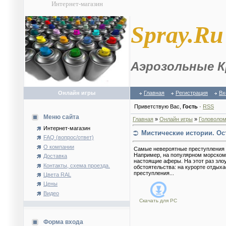
Интернет-магазин
S
pray.Ru
Аэрозольные К
Онлайн игры
Главная
Регистрация
Вх
Приветствую Вас
,
Гость
·
RSS
Меню сайта
Главная
»
Онлайн игры
»
Головолом
Интернет-магазин
Мистические истории. Ос
FAQ (вопрос/ответ)
О компании
Самые невероятные преступления 
Например, на популярном морском 
Доставка
настоящие аферы. На этот раз зло
Контакты, схема проезда.
обстоятельства: на курорте отдых
преступления...
Цвета RAL
Цены
Видео
Скачать для
PC
Форма входа