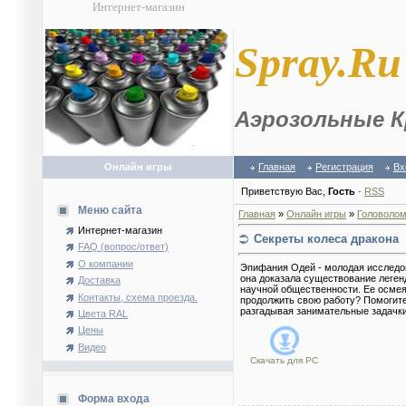
Интернет-магазин
S
pray.Ru
Аэрозольные К
Онлайн игры
Главная
Регистрация
Вх
Приветствую Вас
,
Гость
·
RSS
Меню сайта
Главная
»
Онлайн игры
»
Головолом
Интернет-магазин
Секреты колеса дракона
FAQ (вопрос/ответ)
О компании
Эпифания Одей - молодая исследов
она доказала существование леген
Доставка
научной общественности. Ее осмеял
Контакты, схема проезда.
продолжить свою работу? Помогите
разгадывая занимательные задачки
Цвета RAL
Цены
Видео
Скачать для
PC
Форма входа