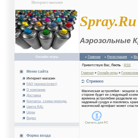
Интернет-магазин
S
pray.Ru
Аэрозольные К
Онлайн игры
Главная
Регистрация
Вх
Приветствую Вас
,
Гость
·
RSS
Меню сайта
Главная
»
Онлайн игры
»
Головолом
Интернет-магазин
Стримко
FAQ (вопрос/ответ)
О компании
Магическая астролябия - мощное ор
стороне будет ее следующий хозяин
Доставка
времена астролябию разделили на ч
Контакты, схема проезда.
надежный сундук и поклялись храни
магический артефакт может спасти 
Цвета RAL
Цены
Видео
Скачать для
PC
Форма входа