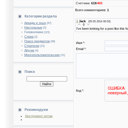
Счетчики
:
618
/
403
Всего комментариев
:
1
Категории раздела
1
Jack
(05.05.2014 00:53)
Аркады и экшн
[67]
0
Настольные
[5]
I've been lonkiog for a post like this f
Головоломки
[115]
Слова
[2]
Поиск предметов
[68]
Имя *:
Стратегии
[15]
Email *:
Другие
[4]
Многопользовательские
[21]
Поиск
Код *:
Рекомендуем
Инструмент оптом