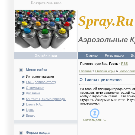
Интернет-магазин
S
pray.Ru
Аэрозольные К
Онлайн игры
Главная
Регистрация
Вх
Приветствую Вас
,
Гость
·
RSS
Меню сайта
Главная
»
Онлайн игры
»
Головолом
Интернет-магазин
Тайны притяжения
FAQ (вопрос/ответ)
О компании
На главной площади города остано
перекрыт: пути завалены грудой ящ
Доставка
колбу с ядовитым газом... Кто пом
Контакты, схема проезда.
студенты Академии магнитов! Изуч
головоломки.
Цвета RAL
Цены
Видео
Скачать для
PC
Форма входа