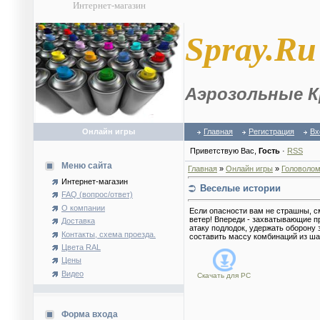
Интернет-магазин
S
pray.Ru
Аэрозольные К
Онлайн игры
Главная
Регистрация
Вх
Приветствую Вас
,
Гость
·
RSS
Меню сайта
Главная
»
Онлайн игры
»
Головолом
Интернет-магазин
Веселые истории
FAQ (вопрос/ответ)
О компании
Если опасности вам не страшны, с
ветер! Впереди - захватывающие пр
Доставка
атаку подлодок, удержать оборону 
Контакты, схема проезда.
составить массу комбинаций из шар
Цвета RAL
Цены
Видео
Скачать для
PC
Форма входа