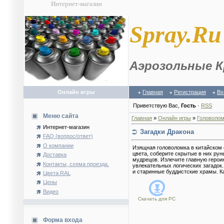
Интернет-магазин
S
pray.Ru
Аэрозольные К
Онлайн игры
Главная
Регистрация
Вх
Приветствую Вас
,
Гость
·
RSS
Меню сайта
Главная
»
Онлайн игры
»
Головолом
Интернет-магазин
Загадки Дракона
FAQ (вопрос/ответ)
О компании
Изящная головоломка в китайском 
цвета, соберите скрытые в них рун
Доставка
мудрецов. Излечите главную герои
Контакты, схема проезда.
увлекательных логических загадок
и старинные буддистские храмы. К
Цвета RAL
Цены
Видео
Скачать для
PC
Форма входа