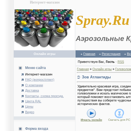
Интернет-магазин
S
pray.Ru
Аэрозольные К
Онлайн игры
Главная
Регистрация
Вх
Приветствую Вас
,
Гость
·
RSS
Меню сайта
Главная
»
Онлайн игры
»
Головолом
Интернет-магазин
Зов Атлантиды
FAQ (вопрос/ответ)
О компании
Удивительно красивая игра, соедин
предметов". Вам предстоит побыват
Доставка
головоломки и искать магические п
Контакты, схема проезда.
который поможет восстановить алт
путешествия вы соберете чудесны
Цвета RAL
исторических фактов.
Цены
Видео
Играть онлайн
Скачать для
PC
Форма входа