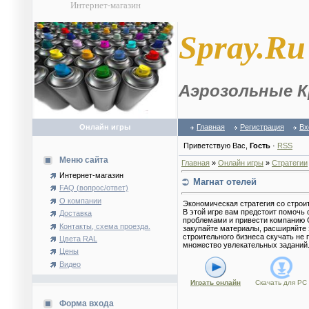
Интернет-магазин
S
pray.Ru
Аэрозольные К
Онлайн игры
Главная
Регистрация
Вх
Приветствую Вас
,
Гость
·
RSS
Меню сайта
Главная
»
Онлайн игры
»
Стратегии
Интернет-магазин
Магнат отелей
FAQ (вопрос/ответ)
О компании
Экономическая стратегия со строи
В этой игре вам предстоит помочь
Доставка
проблемами и привести компанию G
Контакты, схема проезда.
закупайте материалы, расширяйте 
строительного бизнеса скучать не
Цвета RAL
множество увлекательных заданий
Цены
Видео
Играть онлайн
Скачать для
PC
Форма входа