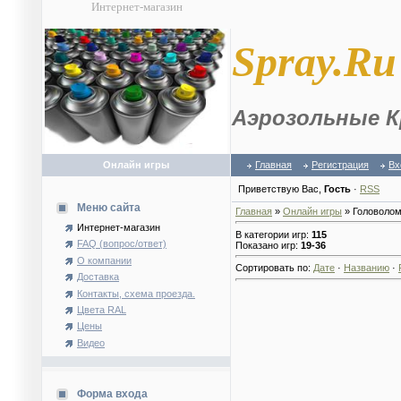
Интернет-магазин
S
pray.Ru
Аэрозольные К
Онлайн игры
Главная
Регистрация
Вх
Приветствую Вас
,
Гость
·
RSS
Меню сайта
Главная
»
Онлайн игры
» Головолом
Интернет-магазин
В категории игр
:
115
FAQ (вопрос/ответ)
Показано игр
:
19-36
О компании
Сортировать по
:
Дате
·
Названию
·
Доставка
Контакты, схема проезда.
Цвета RAL
Цены
Видео
Форма входа